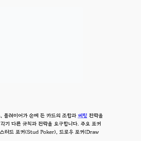
, 플레이어가 손에 든 카드의 조합과
베팅
전략을
 각기 다른 규칙과 전략을 요구합니다. 주요 포커
스터드 포커(Stud Poker), 드로우 포커(Draw