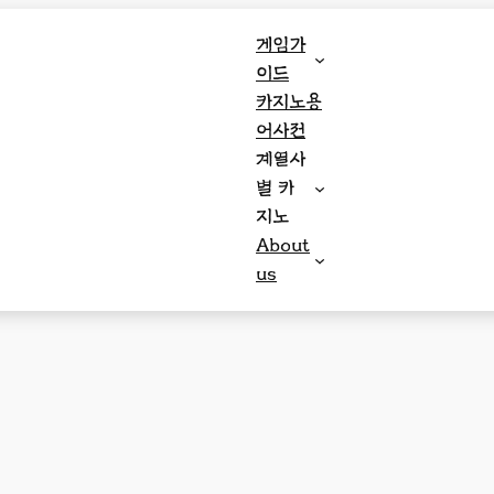
게임가
이드
카지노용
어사전
계열사
별 카
지노
About
us