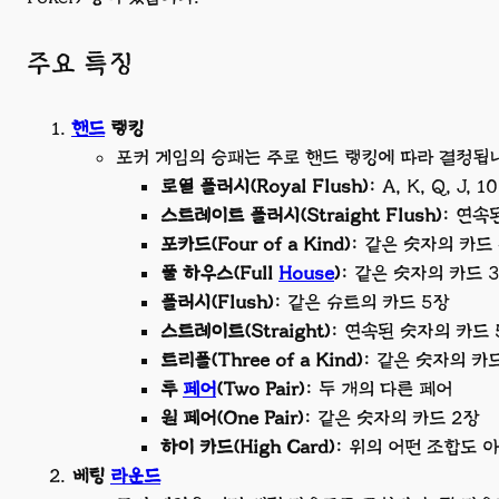
주요 특징
핸드
랭킹
포커 게임의 승패는 주로 핸드 랭킹에 따라 결정됩
로열 플러시(Royal Flush)
: A, K, Q, J,
스트레이트 플러시(Straight Flush)
: 연속
포카드(Four of a Kind)
: 같은 숫자의 카드
풀 하우스(Full
House
)
: 같은 숫자의 카드 
플러시(Flush)
: 같은 슈트의 카드 5장
스트레이트(Straight)
: 연속된 숫자의 카드 
트리플(Three of a Kind)
: 같은 숫자의 카
투
페어
(Two Pair)
: 두 개의 다른 페어
원 페어(One Pair)
: 같은 숫자의 카드 2장
하이 카드(High Card)
: 위의 어떤 조합도 
베팅
라운드