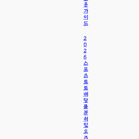
용
가
이
드
2
0
2
6
스
포
츠
토
토
배
당
률
분
석
및
오
즈