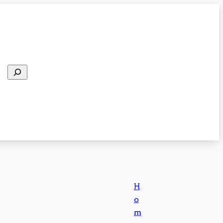
검
색
H
o
m