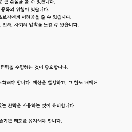
 큰 손실을 볼 수 있습니다.
 중독의 위험이 있습니다.
초보자에게 어려움을 줄 수 있습니다.
 인해, 사회적 압박을 느낄 수 있습니다.
 전략을 수립하는 것이 중요합니다.
화해야 합니다. 예산을 설정하고, 그 한도 내에서
맞는 전략을 사용하는 것이 유리합니다.
 즐기는 태도를 유지해야 합니다.