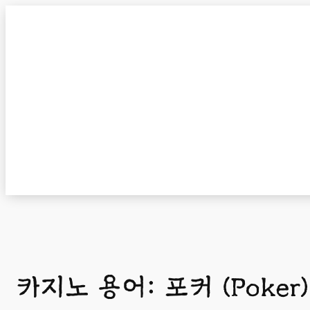
콘
텐
츠
로
바
로
가
기
카지노 용어: 포커 (Poker)