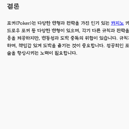
결론
포커(Poker)는 다양한 변형과 전략을 가진 인기 있는
카지노
카
드로우 포커 등 다양한 변형이 있으며, 각기 다른 규칙과 전략
용을 제공하지만, 변동성과 도박 중독의 위험이 있습니다. 규칙
하며, 책임감 있게 도박을 즐기는 것이 중요합니다. 성공적인 포
술을 향상시키는 노력이 필요합니다.