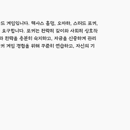
드 게임입니다. 텍사스 홀덤, 오마하, 스터드 포커,
을 요구합니다. 포커는 전략적 깊이와 사회적 상호작
과 전략을 충분히 숙지하고, 자금을 신중하게 관리
커 게임 경험을 위해 꾸준히 연습하고, 자신의 기