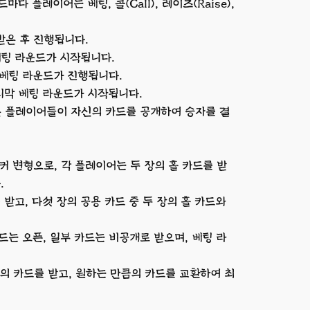
 플레이어는 베팅, 콜(Call), 레이즈(Raise),
 받은 후 진행됩니다.
 베팅 라운드가 시작됩니다.
째 베팅 라운드가 진행됩니다.
마지막 베팅 라운드가 시작됩니다.
남은 플레이어들이 자신의 카드를 공개하여 승자를 결
포커 변형으로, 각 플레이어는 두 장의 홀 카드를 받
.
 받고, 다섯 장의 공용 카드 중 두 장의 홀 카드와
드는 오픈, 일부 카드는 비공개로 받으며, 베팅 라
장의 카드를 받고, 원하는 만큼의 카드를 교환하여 최