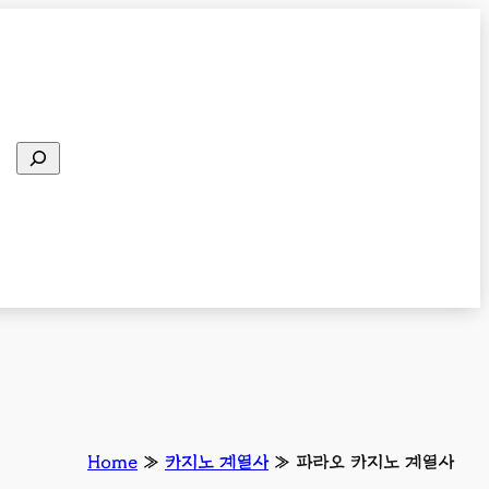
검
색
Home
»
카지노 계열사
»
파라오 카지노 계열사