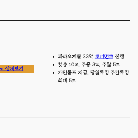
파라오계열 33억
토너먼트
진행
첫충 10%, 주중 3%, 주말 5%
노 상세보기
개인콤프 지급, 당일루징 주간루징
최대 5%