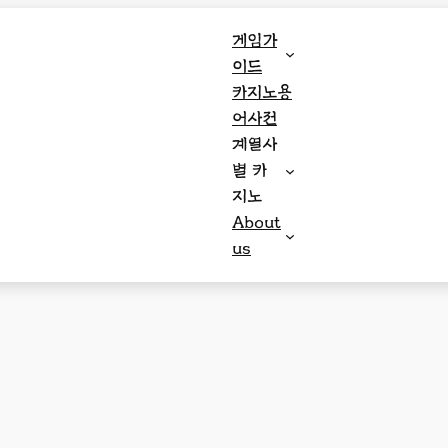
게임가
이드
카지노용
어사전
계열사
별 카
지노
About
us