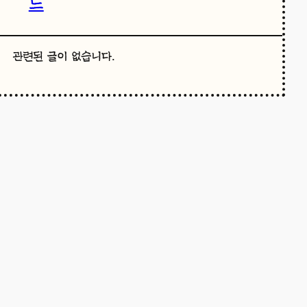
드
관련된 글이 없습니다.