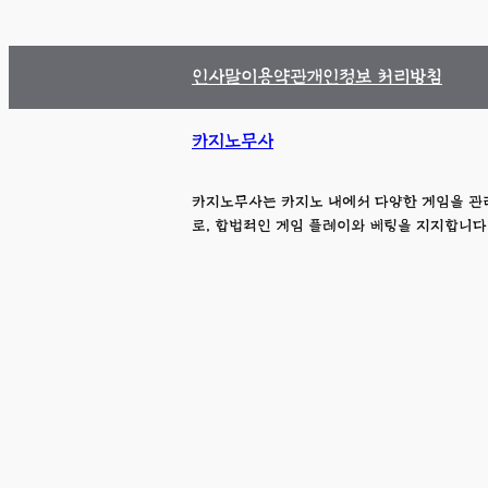
인사말
이용약관
개인정보 처리방침
카지노무사
카지노무사는 카지노 내에서 다양한 게임을 관리
로, 합법적인 게임 플레이와 베팅을 지지합니다