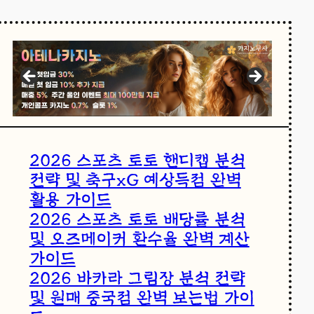
2026 스포츠 토토 핸디캡 분석
전략 및 축구xG 예상득점 완벽
활용 가이드
2026 스포츠 토토 배당률 분석
및 오즈메이커 환수율 완벽 계산
가이드
2026 바카라 그림장 분석 전략
및 원매 중국점 완벽 보는법 가이