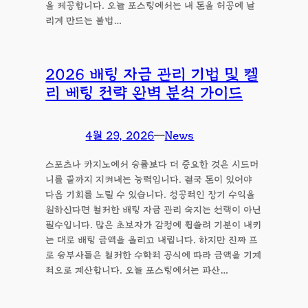
을 제공합니다. 오늘 포스팅에서는 내 돈을 허공에 날
리게 만드는 불법…
2026 배팅 자금 관리 기법 및 켈
리 베팅 전략 완벽 분석 가이드
4월 29, 2026
—
News
스포츠나 카지노에서 승률보다 더 중요한 것은 시드머
니를 끝까지 지켜내는 능력입니다. 결국 돈이 있어야
다음 기회를 노릴 수 있습니다. 성공적인 장기 수익을
원하신다면 철저한 배팅 자금 관리 숙지는 선택이 아닌
필수입니다. 많은 초보자가 감정에 휩쓸려 기분이 내키
는 대로 배팅 금액을 올리고 내립니다. 하지만 진짜 프
로 승부사들은 철저한 수학적 공식에 따라 금액을 기계
적으로 계산합니다. 오늘 포스팅에서는 파산…