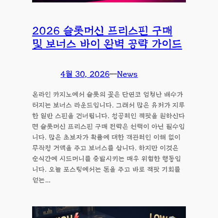
2026 슬롯머신 프리스핀 구매
및 보너스 바이 완벽 공략 가이드
4월 30, 2026
—
News
온라인 카지노에서 슬롯의 꽃은 단연코 엄청난 배수가
터지는 보너스 라운드입니다. 그래서 많은 유저가 지루
한 일반 스핀을 건너뜁니다. 성공적인 잭팟을 원하신다
면 슬롯머신 프리스핀 구매 전략은 선택이 아닌 필수입
니다. 많은 초보자가 확률에 대한 객관적인 이해 없이
무작정 거액을 주고 보너스를 삽니다. 하지만 이것은
순식간에 시드머니를 증발시키는 매우 위험한 행동입
니다. 오늘 포스팅에서는 돈을 주고 바로 잭팟 기회를
얻는…