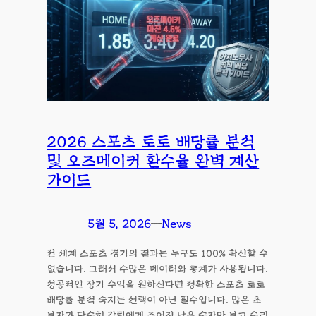
2026 스포츠 토토 배당률 분석
및 오즈메이커 환수율 완벽 계산
가이드
5월 5, 2026
—
News
전 세계 스포츠 경기의 결과는 누구도 100% 확신할 수
없습니다. 그래서 수많은 데이터와 통계가 사용됩니다.
성공적인 장기 수익을 원하신다면 정확한 스포츠 토토
배당률 분석 숙지는 선택이 아닌 필수입니다. 많은 초
보자가 단순히 강팀에게 주어진 낮은 숫자만 보고 승리