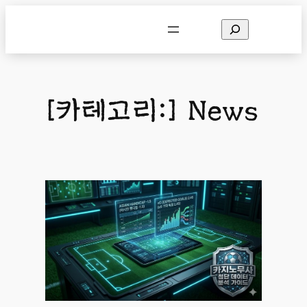
콘
검
텐
색
츠
로
바
[카테고리:]
News
로
가
기