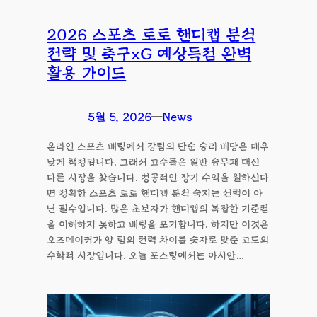
2026 스포츠 토토 핸디캡 분석
전략 및 축구xG 예상득점 완벽
활용 가이드
5월 5, 2026
—
News
온라인 스포츠 배팅에서 강팀의 단순 승리 배당은 매우
낮게 책정됩니다. 그래서 고수들은 일반 승무패 대신
다른 시장을 찾습니다. 성공적인 장기 수익을 원하신다
면 정확한 스포츠 토토 핸디캡 분석 숙지는 선택이 아
닌 필수입니다. 많은 초보자가 핸디캡의 복잡한 기준점
을 이해하지 못하고 배팅을 포기합니다. 하지만 이것은
오즈메이커가 양 팀의 전력 차이를 숫자로 맞춘 고도의
수학적 시장입니다. 오늘 포스팅에서는 아시안…