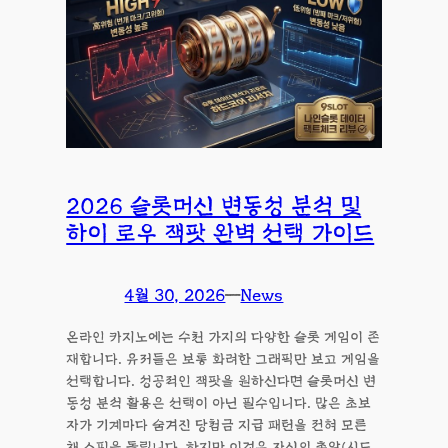
2026 슬롯머신 변동성 분석 및
하이 로우 잭팟 완벽 선택 가이드
4월 30, 2026
—
News
온라인 카지노에는 수천 가지의 다양한 슬롯 게임이 존
재합니다. 유저들은 보통 화려한 그래픽만 보고 게임을
선택합니다. 성공적인 잭팟을 원하신다면 슬롯머신 변
동성 분석 활용은 선택이 아닌 필수입니다. 많은 초보
자가 기계마다 숨겨진 당첨금 지급 패턴을 전혀 모른
채 스핀을 돌립니다. 하지만 이것은 자신의 총알(시드