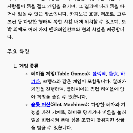
사람들이 돈을 걸고 게임을 즐기며, 그 결과에 따라 돈을 따
거나 잃을 수 있는 장소입니다. 카지노는 호텔, 리조트, 크루
즈선 등 다양한 형태의 복합 시설 내에 위치할 수 있으며, 도
박 외에도 여러 가지 엔터테인먼트와 편의 시설을 제공합니
다.
주요 특징
게임 종류
테이블 게임(Table Games)
:
블랙잭
,
룰렛
,
바
카라
, 크랩스와 같은 게임이 포함됩니다. 딜러가
게임을 진행하며, 플레이어는 직접 테이블에 앉
아 게임을 즐길 수 있습니다.
슬롯 머신
(Slot Machines)
: 다양한 테마와 기
능을 가진 기계로, 레버를 당기거나 버튼을 눌러
릴을 회전시켜 특정 심볼 조합이 맞춰지면 상금
을 받을 수 있습니다.