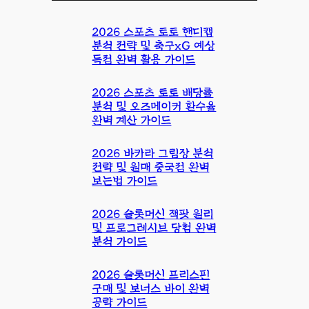
2026 스포츠 토토 핸디캡
분석 전략 및 축구xG 예상
득점 완벽 활용 가이드
2026 스포츠 토토 배당률
분석 및 오즈메이커 환수율
완벽 계산 가이드
2026 바카라 그림장 분석
전략 및 원매 중국점 완벽
보는법 가이드
2026 슬롯머신 잭팟 원리
및 프로그레시브 당첨 완벽
분석 가이드
2026 슬롯머신 프리스핀
구매 및 보너스 바이 완벽
공략 가이드