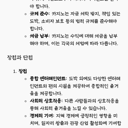
야 합니다.
규제 준수
: 카지노는 자금 세탁 방지, 책임 있는
도박, 소비자 보호 등의 법적 규제를 준수해야
합니다.
세금 납부
: 카지노는 수익에 대해 세금을 납부
해야 하며, 이는 각국의 세법에 따라 다릅니다.
장점과 단점
장점
종합 엔터테인먼트
: 도박 외에도 다양한 엔터테
인먼트와 편의 시설을 제공하여 종합적인 즐거
움을 제공합니다.
사회적 상호작용
: 다른 사람들과의 상호작용을
통해 사회적 즐거움을 느낄 수 있습니다.
경제적 기여
: 지역 경제에 긍정적인 영향을 미
치며, 일자리 창출과 관광 산업 활성화에 기여합