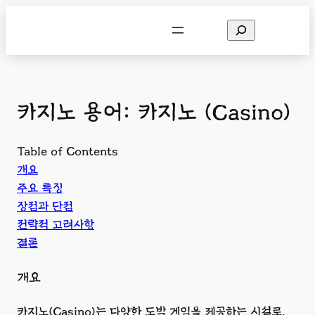
콘
검
텐
색
츠
로
바
로
카지노 용어: 카지노 (Casino)
가
기
Table of Contents
개요
주요 특징
장점과 단점
전략적 고려사항
결론
개요
카지노(Casino)는 다양한 도박 게임을 제공하는 시설로,