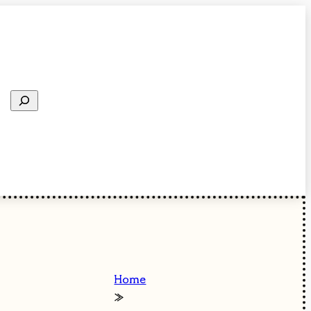
검
색
Home
»