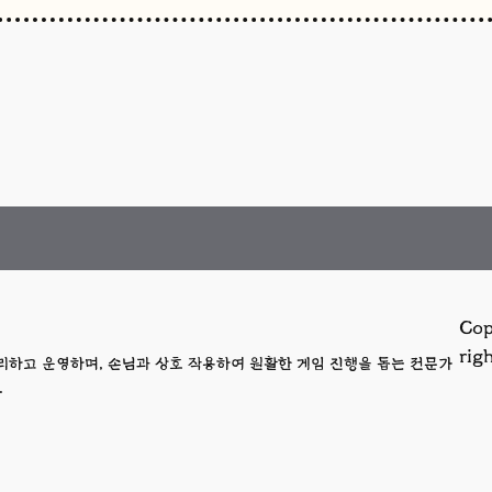
Cop
rig
하고 운영하며, 손님과 상호 작용하여 원활한 게임 진행을 돕는 전문가
.