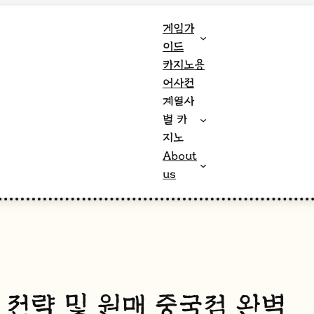
게임가
이드
카지노용
어사전
계열사
별 카
지노
About
us
 전략 및 원매 중국점 완벽