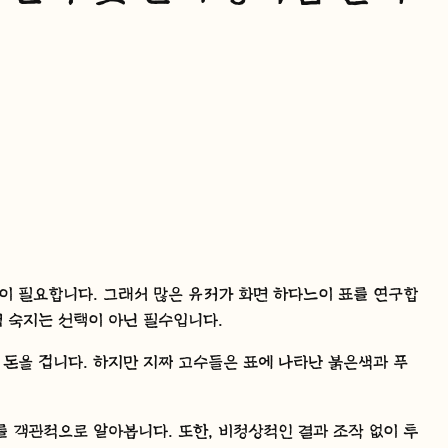
이 필요합니다. 그래서 많은 유저가 화면 하다느이 표를 연구합
 숙지는 선택이 아닌 필수입니다.
돈을 겁니다. 하지만 지짜 고수들은 표에 나타난 붉은색과 푸
 객관적으로 알아봅니다. 또한, 비정상적인 결과 조작 없이 투