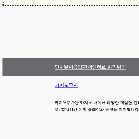
인사말
이용약관
개인정보 처리방침
카지노무사
카지노무사는 카지노 내에서 다양한 게임을 관리
로, 합법적인 게임 플레이와 베팅을 지지합니다