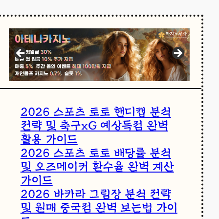
2026 스포츠 토토 핸디캡 분석
전략 및 축구xG 예상득점 완벽
활용 가이드
2026 스포츠 토토 배당률 분석
및 오즈메이커 환수율 완벽 계산
가이드
2026 바카라 그림장 분석 전략
및 원매 중국점 완벽 보는법 가이