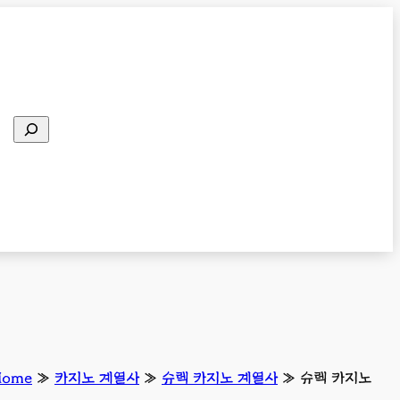
검
색
Home
»
카지노 계열사
»
슈렉 카지노 계열사
»
슈렉 카지노