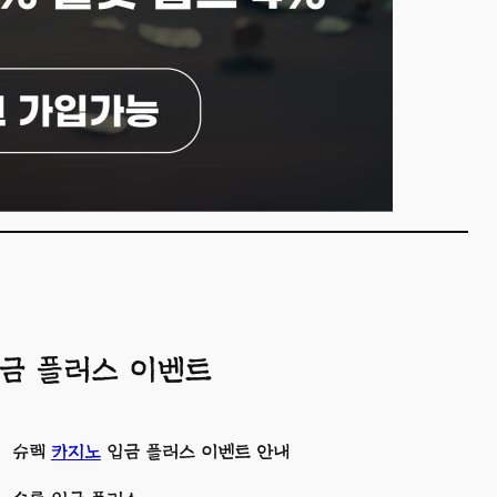
입금 플러스 이벤트
슈렉
카지노
입금 플러스 이벤트 안내