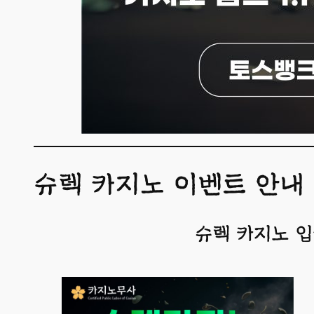
슈렉 카지노 이벤트 안내
슈렉 카지노 