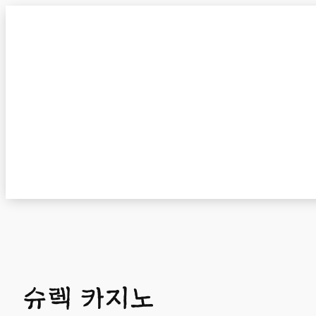
콘
텐
츠
로
바
로
가
기
슈렉 카지노