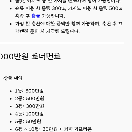
슬롯, 카지노 중 한 가지를 선택하여 참여 가능합니다.
슬롯 이용 시 롤링 300%, 카지노 이용 시 롤링 500%
충족 후
출금
가능합니다.
가입 첫 충전에 대한 금액만 참여 가능하며, 충전 후 고
객센터 문의 시 지급해 드립니다.
,000만원 토너먼트
상금 내역
1등: 800만원
2등: 500만원
3등: 300만원
4등: 100만원
5등: 50만원
6등 ~ 10등: 30만원 + 커피 기프티콘