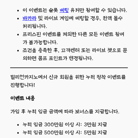
이 이벤트는 슬롯
베팅
유저만 참여할 수 있습니다.
바카라
및 라이브 게임에 베팅할 경우, 전액 몰수
처리됩니다.
프리스핀 이벤트를 제외한 다른 모든 이벤트 참여
가 불가능합니다.
조건을 충족한 후, 고객센터 또는 라이브 챗으로 문
의하면 콤프 포인트가 변경됩니다.
밀리언카지노에서 신규 회원을 위한 누적 정착 이벤트를
진행합니다!
이벤트 내용
가입 후 누적 입금 금액에 따라 보너스를 지급합니다.
누적 입금 300만원 이상 시: 3만원 지급
누적 입금 500만원 이상 시: 5만원 지급