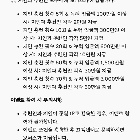
우, 지인과 추천인 모두에게 보너스가 지급됩니다.
지인 충전 횟수 5회 & 누적 입금액 100만원 이상
시: 지인과 추천인 각각 2만원 지급
지인 충전 횟수 10회 & 누적 입금액 300만원 이
상 시: 지인과 추천인 각각 5만원 지급
지인 충전 횟수 20회 & 누적 입금액 600만원 이
상 시: 지인과 추천인 각각 10만원 지급
지인 충전 횟수 50회 & 누적 입금액 1,500만원
이상 시: 지인과 추천인 각각 30만원 지급
지인 충전 횟수 70회 & 누적 입금액 3,000만원
이상 시: 지인과 추천인 각각 60만원 지급
이벤트 참여 시 주의사항
추천인과 지인이 동일 IP로 접속한 경우, 이벤트 참
여가 불가합니다.
이벤트 조건을 충족한 후 고객센터로 문의하시면
보너스가 지급됩니다.