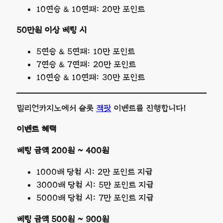
10연승 & 10연패: 20만 포인트
50만원 이상 베팅 시
5연승 & 5연패: 10만 포인트
7연승 & 7연패: 20만 포인트
10연승 & 10연패: 30만 포인트
밀리언카지노에서 슬롯
잭팟
이벤트를 진행합니다!
이벤트 혜택
베팅 금액 200원 ~ 400원
1000배 당첨 시: 2만 포인트 지급
3000배 당첨 시: 5만 포인트 지급
5000배 당첨 시: 7만 포인트 지급
베팅 금액 500원 ~ 900원