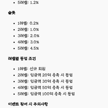
5레벨: 1.2%
슬롯
1레벨: 0.2%
2레벨: 1.0%
3레벨: 2.0%
4레벨: 3.0%
5레벨: 4.5%
레벨별 등업 조건
1레벨: 신규 회원
2레벨: 입금액 20억 충족 시 등업
3레벨: 입금액 30억 충족 시 등업
4레벨: 입금액 50억 충족 시 등업
5레벨: 입금액 100억 충족 시 등업
이벤트 참여 시 주의사항