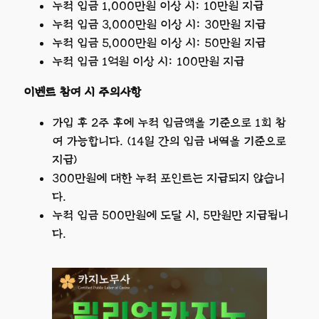
누적 입금 1,000만원 이상 시: 10만원 지급
누적 입금 3,000만원 이상 시: 30만원 지급
누적 입금 5,000만원 이상 시: 50만원 지급
누적 입금 1억원 이상 시: 100만원 지급
이벤트 참여 시 주의사항
가입 후 2주 후에 누적 입금액을 기준으로 1회 참
여 가능합니다. (14일 간의 입금 내역을 기준으로
지급)
300만원에 대한 누적 포인트는 지급되지 않습니
다.
누적 입금 500만원에 도달 시, 5만원만 지급됩니
다.