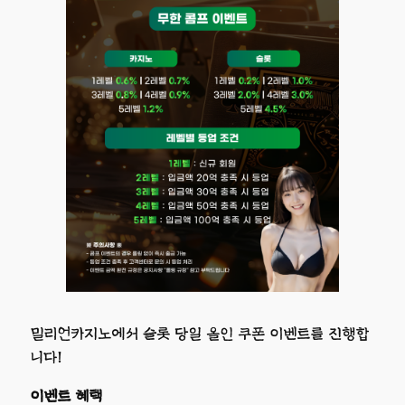
밀리언카지노에서 슬롯 당일 올인 쿠폰 이벤트를 진행합
니다!
이벤트 혜택