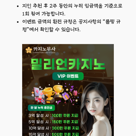
지인 추천 후 2주 동안의 누적 입금액을 기준으로
1회 참여 가능합니다.
이벤트 금액의 환전 규정은 공지사항의 “롤링 규
정”에서 확인할 수 있습니다.