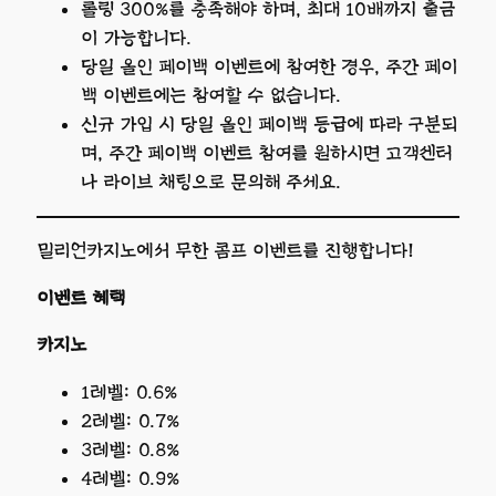
롤링 300%를 충족해야 하며, 최대 10배까지 출금
이 가능합니다.
당일 올인 페이백 이벤트에 참여한 경우, 주간 페이
백 이벤트에는 참여할 수 없습니다.
신규 가입 시 당일 올인 페이백 등급에 따라 구분되
며, 주간 페이백 이벤트 참여를 원하시면 고객센터
나 라이브 채팅으로 문의해 주세요.
밀리언카지노에서 무한 콤프 이벤트를 진행합니다!
이벤트 혜택
카지노
1레벨: 0.6%
2레벨: 0.7%
3레벨: 0.8%
4레벨: 0.9%