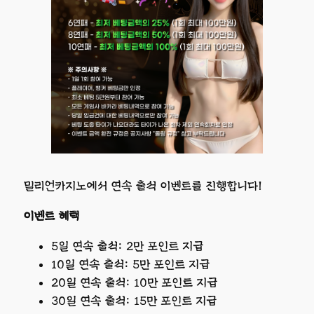
밀리언카지노에서 연속 출석 이벤트를 진행합니다!
이벤트 혜택
5일 연속 출석: 2만 포인트 지급
10일 연속 출석: 5만 포인트 지급
20일 연속 출석: 10만 포인트 지급
30일 연속 출석: 15만 포인트 지급