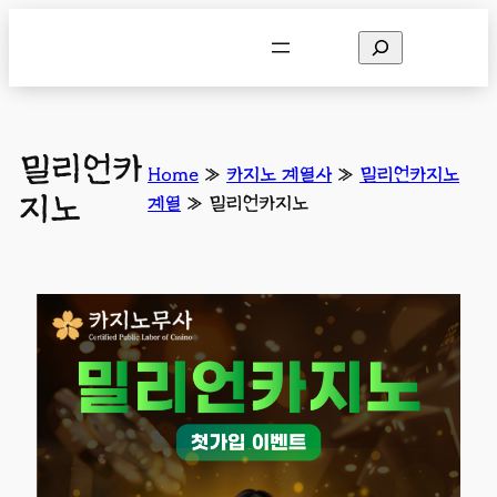
콘
검
텐
색
츠
로
바
밀리언카
로
Home
»
카지노 계열사
»
밀리언카지노
가
지노
계열
»
밀리언카지노
기