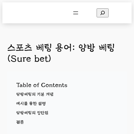
콘
검
텐
색
츠
로
바
로
스포츠 베팅 용어: 양방 베팅
가
(Sure bet)
기
Table of Contents
양방베팅의 기본 개념
예시를 통한 설명
양방베팅의 장단점
결론