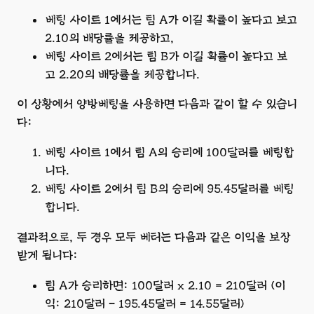
베팅 사이트 1에서는 팀 A가 이길 확률이 높다고 보고
2.10의 배당률을 제공하고,
베팅 사이트 2에서는 팀 B가 이길 확률이 높다고 보
고 2.20의 배당률을 제공합니다.
이 상황에서 양방베팅을 사용하면 다음과 같이 할 수 있습니
다:
베팅 사이트 1에서 팀 A의 승리에 100달러를 베팅합
니다.
베팅 사이트 2에서 팀 B의 승리에 95.45달러를 베팅
합니다.
결과적으로, 두 경우 모두 베터는 다음과 같은 이익을 보장
받게 됩니다:
팀 A가 승리하면: 100달러 x 2.10 = 210달러 (이
익: 210달러 – 195.45달러 = 14.55달러)