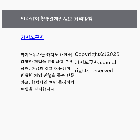
인사말
이용약관
개인정보 처리방침
카지노무사
Copyright(c)2026
카지노무사는 카지노 내에서
다양한 게임을 관리하고 운영
카지노무사.com all
하며, 손님과 상호 작용하여
rights reserved.
원활한 게임 진행을 돕는 전문
가로, 합법적인 게임 플레이와
베팅을 지지합니다.